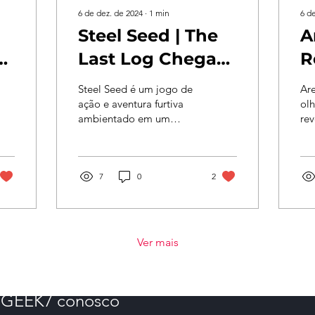
6 de dez. de 2024
∙
1
min
6 d
Steel Seed | The
A
z
Last Log Chega
R
em 2025: Explore
p
Steel Seed é um jogo de
Aren
um Futuro
C
ação e aventura furtiva
olh
ambientado em um
re
Sombrio com Zoe
7
futuro sombrio de ficção
da
e KOBY
científica, onde a
por
humanidade está à beira
Div
da...
7
0
2
—..
Ver mais
o GEEK7 conosco