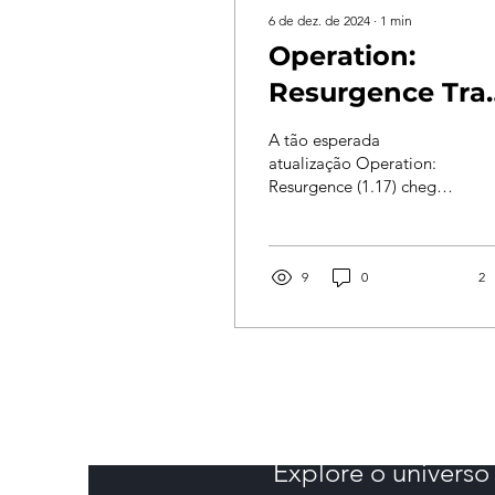
6 de dez. de 2024
∙
1
min
Operation:
Resurgence Tra
Crossplay e
A tão esperada
Novidades a
atualização Operation:
Resurgence (1.17) chegou
Insurgency:
a Insurgency: Sandstorm ,
Sandstorm
revolucionando a
experiência com o
Crossplay...
9
0
2
Explore o univers