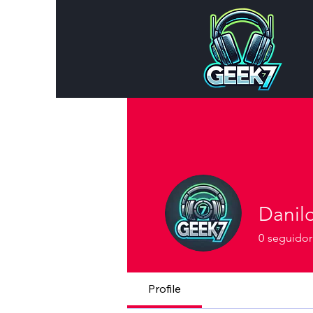
Danil
0
seguidor
Profile