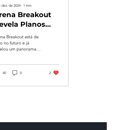
e dez. de 2024
∙
1
min
rena Breakout
evela Planos
ara 2025 e
a Breakout está de
onfirma Season
o no futuro e já
velou um panorama
s novidades que estão
 vir em 2025.
ididos em três pilares
.
40
0
2