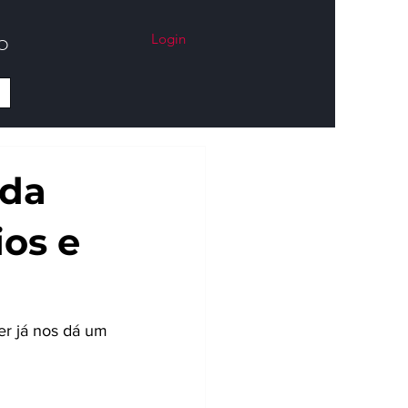
Login
O
 da
ios e
er já nos dá um 