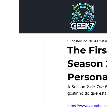
19 de nov. de 2024
1 min d
The Fir
Season 
Person
A Season 2 de 
The F
gostinho do que está 
https://www.youtube