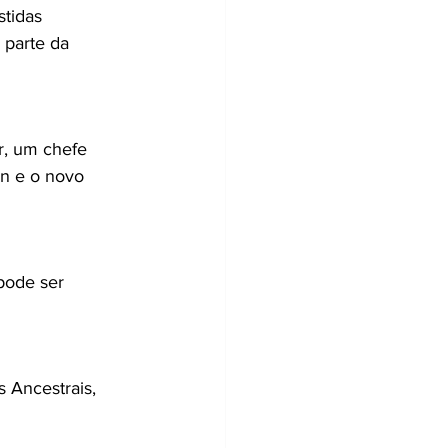
stidas 
 parte da 
r, um chefe 
n e o novo 
pode ser 
Ancestrais, 