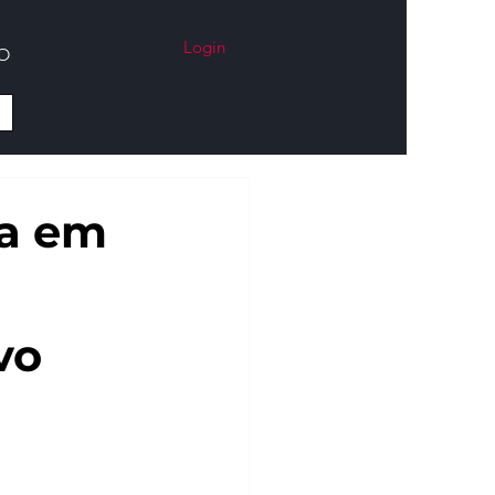
Login
O
ga em
vo