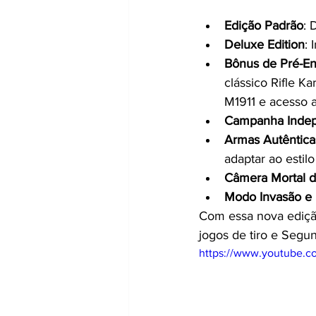
Edição Padrão
: 
Deluxe Edition
: 
Bônus de Pré-E
clássico Rifle K
M1911 e acesso a
Campanha Inde
Armas Autêntica
adaptar ao estil
Câmera Mortal d
Modo Invasão e 
Com essa nova edição
jogos de tiro e Segu
https://www.youtube.