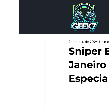
24 de out. de 2024
1 min d
Sniper 
Janeiro
Especia