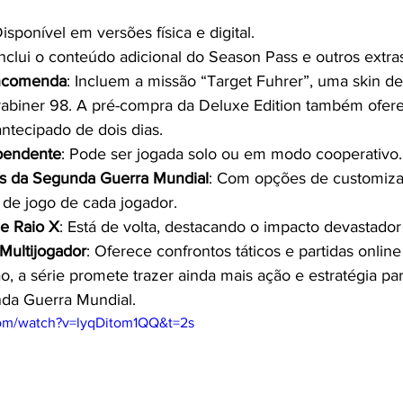
Disponível em versões física e digital.
Inclui o conteúdo adicional do Season Pass e outros extra
ncomenda
: Incluem a missão “Target Fuhrer”, uma skin de
arabiner 98. A pré-compra da Deluxe Edition também oferec
ntecipado de dois dias.
pendente
: Pode ser jogada solo ou em modo cooperativo.
s da Segunda Guerra Mundial
: Com opções de customiza
o de jogo de cada jogador.
e Raio X
: Está de volta, destacando o impacto devastador 
Multijogador
: Oferece confrontos táticos e partidas onlin
, a série promete trazer ainda mais ação e estratégia par
nda Guerra Mundial.
com/watch?v=lyqDitom1QQ&t=2s