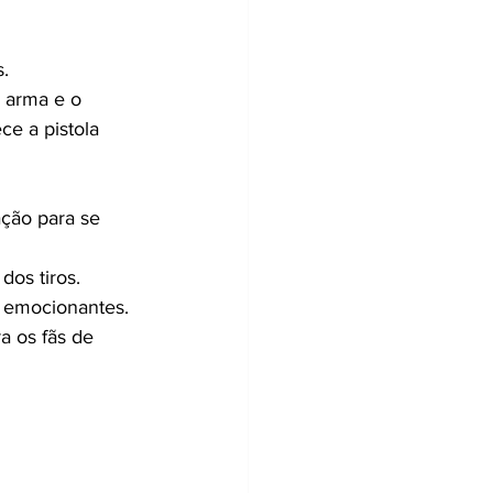
s.
 arma e o 
e a pistola 
ção para se 
dos tiros.
e emocionantes.
a os fãs de 