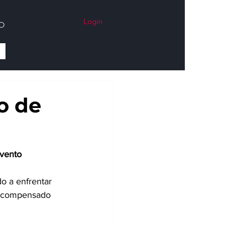
Login
O
o de
vento 
o a enfrentar 
 recompensado 