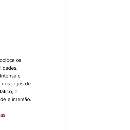
coloca os 
idades, 
intensa e 
 dos jogos de 
ático, e 
de e imersão.
as