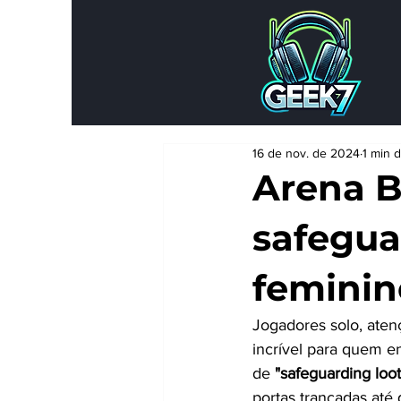
16 de nov. de 2024
1 min d
Arena Br
safegua
feminin
Jogadores solo, aten
incrível para quem e
de 
"safeguarding loot
portas trancadas até