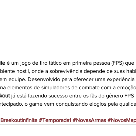
ite
 é um jogo de tiro tático em primeira pessoa (FPS) que 
ente hostil, onde a sobrevivência depende de suas habil
o em equipe. Desenvolvido para oferecer uma experiência 
mbina elementos de simuladores de combate com a emoção
kout
 já está fazendo sucesso entre os fãs do gênero FPS t
ecipado, o game vem conquistando elogios pela qualida
reakoutInfinite
#Temporada1
#NovasArmas
#NovosMap