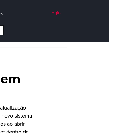
Login
O
agem
atualização 
o novo sistema 
s ao abrir 
ot dentro da 