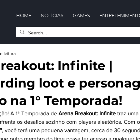
HOME
NOTÍCIAS
GAMES
ENTRETENIMENT
e leitura
eakout: Infinite |
rding loot e person
o na 1° Temporada!
ção! A 1ª Temporada de 
Arena Breakout: Infinite
 traz uma 
nfrenta os desafios sozinho com players aleatórios. Com 
"
, você terá uma pequena vantagem, cerca de 30 segundo
 que outro membro do time possa ter acesso a qualquer lo