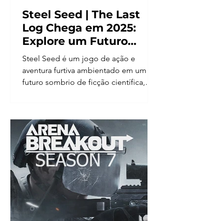
Steel Seed | The Last
Log Chega em 2025:
Explore um Futuro
Sombrio com Zoe e
Steel Seed é um jogo de ação e
KOBY
aventura furtiva ambientado em um
futuro sombrio de ficção científica,
onde a humanidade está à beira da...