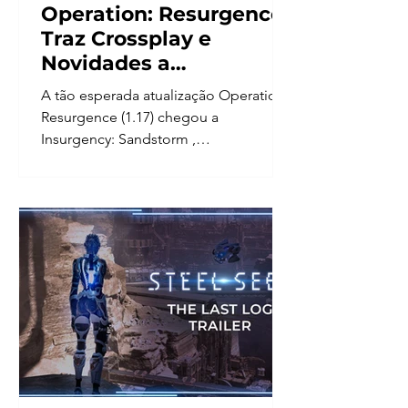
Operation: Resurgence
Traz Crossplay e
Novidades a
Insurgency: Sandstorm
A tão esperada atualização Operation:
Resurgence (1.17) chegou a
Insurgency: Sandstorm ,
revolucionando a experiência com o
Crossplay...