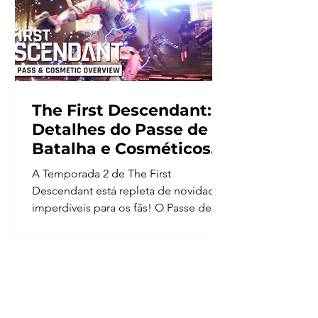
The First Descendant:
Detalhes do Passe de
Batalha e Cosméticos
da Temporada 2
A Temporada 2 de The First
Descendant está repleta de novidades
imperdíveis para os fãs! O Passe de
Batalha Void Chaser traz uma...