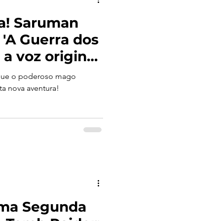
ca! Saruman
'A Guerra dos
a voz original
r Lee
 que o poderoso mago
ta nova aventura!
irma Segunda