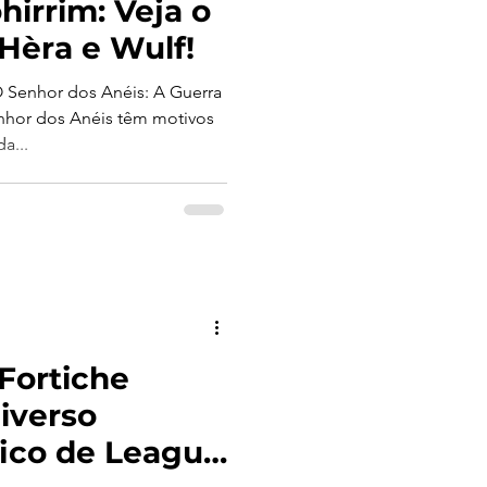
hirrim: Veja o
Hèra e Wulf!
 Senhor dos Anéis: A Guerra
s Anéis têm motivos
a...
Fortiche
iverso
ico de League