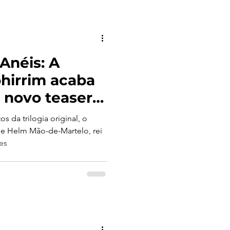
Anéis: A
hirrim acaba
novo teaser!
ra a batalha
 da trilogia original, o
em 13 de
de Helm Mão-de-Martelo, rei
ces