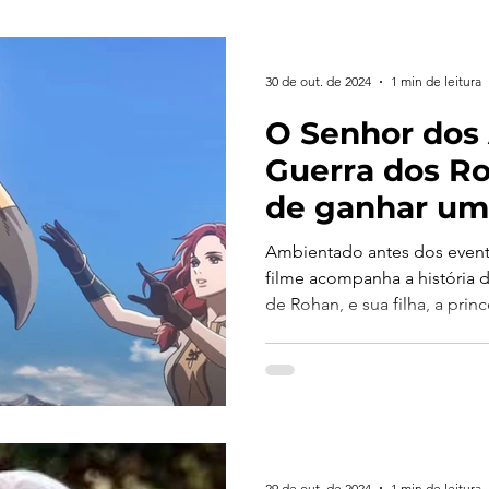
30 de out. de 2024
1 min de leitura
O Senhor dos 
Guerra dos Ro
de ganhar um 
Prepare-se pa
Ambientado antes dos eventos
nos cinemas 
filme acompanha a história 
de Rohan, e sua filha, a prin
dezembro.
29 de out. de 2024
1 min de leitura