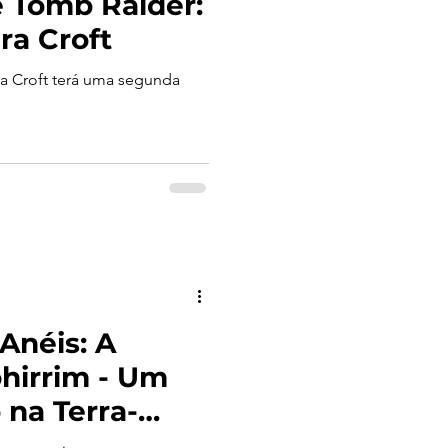
 Tomb Raider:
ra Croft
a Croft terá uma segunda
Anéis: A
hirrim - Um
 na Terra-
 em Dezembro