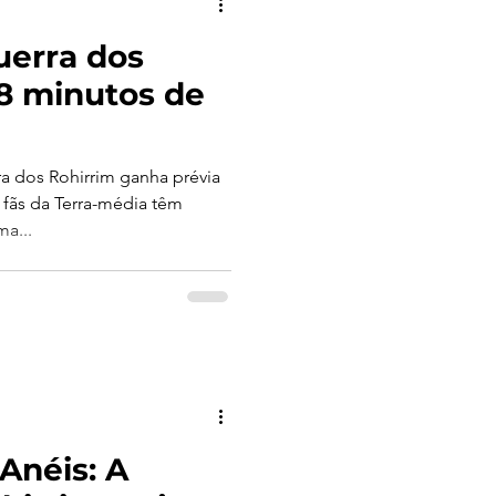
uerra dos
 8 minutos de
a dos Rohirrim ganha prévia
fãs da Terra-média têm
a...
Anéis: A