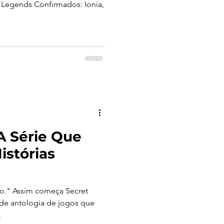
Legends Confirmados: Ionia,
 A Série Que
istórias
Secret
e de antologia de jogos que
.